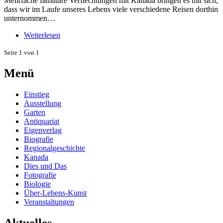
Mehrfache familiäre Verflechtungen mit Kanada bringen es mit sich,
dass wir im Laufe unseres Lebens viele verschiedene Reisen dorthin
unternommen…
Weiterlesen
Seite 1 von 1
Menü
Einstieg
Ausstellung
Garten
Antiquariat
Eigenverlag
Biografie
Regionalgeschichte
Kanada
Dies und Das
Fotografie
Biologie
Über-Lebens-Kunst
Veranstaltungen
Aktuelles