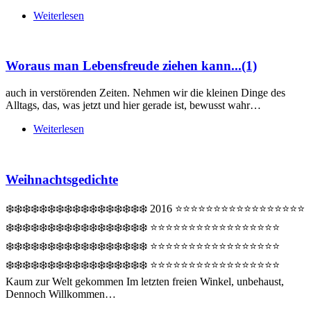
Weiterlesen
Woraus man Lebensfreude ziehen kann...(1)
auch in verstörenden Zeiten. Nehmen wir die kleinen Dinge des
Alltags, das, was jetzt und hier gerade ist, bewusst wahr…
Weiterlesen
Weihnachtsgedichte
❄️❄️❄️❄️❄️❄️❄️❄️❄️❄️❄️❄️❄️❄️❄️❄️❄️ 2016 ⭐⭐⭐⭐⭐⭐⭐⭐⭐⭐⭐⭐⭐⭐⭐⭐⭐
❄️❄️❄️❄️❄️❄️❄️❄️❄️❄️❄️❄️❄️❄️❄️❄️❄️ ⭐⭐⭐⭐⭐⭐⭐⭐⭐⭐⭐⭐⭐⭐⭐⭐⭐
❄️❄️❄️❄️❄️❄️❄️❄️❄️❄️❄️❄️❄️❄️❄️❄️❄️ ⭐⭐⭐⭐⭐⭐⭐⭐⭐⭐⭐⭐⭐⭐⭐⭐⭐
❄️❄️❄️❄️❄️❄️❄️❄️❄️❄️❄️❄️❄️❄️❄️❄️❄️ ⭐⭐⭐⭐⭐⭐⭐⭐⭐⭐⭐⭐⭐⭐⭐⭐⭐
Kaum zur Welt gekommen Im letzten freien Winkel, unbehaust,
Dennoch Willkommen…